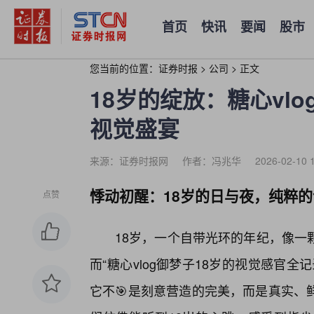
首页
快讯
要闻
股市
您当前的位置：
证券时报
>
公司
>
正文
18岁的绽放：糖心vl
视觉盛宴
来源：证券时报网
作者：冯兆华
2026-02-10 
悸动初醒：18岁的日与夜，纯粹
点赞
18岁，一个自带光环的年纪，像一
而“糖心vlog御梦子18岁的视觉感官
它不🎯是刻意营造的完美，而是真实、