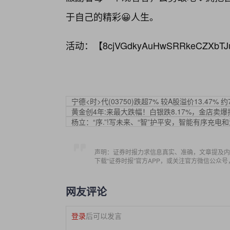
于自己的精彩😀人生。
活动：【
8cjVGdkyAuHwSRRkeCZXbTJ
宁德<时>代(03750)跌超7% 较A股溢价13.47% 
黄金创4年:来最大跌幅！白银跌8.17%，金店卖爆
杨立：“序.”!写未来、“智”护平安，智能有序充
声明：证券时报力求信息真实、准确，文章提及内
下载“证券时报”官方APP，或关注官方微信公众
网友评论
登录
后可以发言