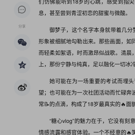
们仿佛能听到18岁的心跳，感受到指
息，甚至尝到青涩初恋的甜蜜与微酸。
分享
御梦子，这个名字本身就带着几分梦幻
形象被细腻地勾勒出来。那些画面，如
而轻柔如絮语，时而激昂似战歌。清晨，
上，那份宁静与纯真，足以融化一切冰
她可能在为一场重要的考试而埋头
望；也可能在为一次社团活动而忙碌奔
常📝的点滴，构成了18岁最真实的🔥面
“糖心vlog”的魅力在于，它没
情感流露和感官体验。一个不经意的🔥