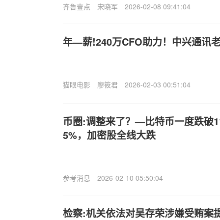
齐鲁壹点
宋晓军
2026-02-08 09:41:04
年—薪!240万CFO助力！中兴通讯老
猫眼电影
廖筱君
2026-02-03 00:51:04
币圈:调整来了？—比特币一度跌破1
5%，加密股全线大跌
参考消息
2026-02-10 05:50:04
检察:机关依法对吴存荣涉嫌受贿案提