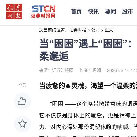
首页
快讯
要闻
股市
您当前的位置：
证券时报
>
公司
>
正文
当“困困”遇上“困困
柔邂逅
来源：证券时报网
作者：杨澜
2026-02-10 14
当疲惫的🔥灵魂，渴望一个温柔的
点赞
“困困”——这个略带撒娇意味的词
它不仅仅是身体上的疲惫，更是精神上
力、对内心深处那份渴望休憩的呐喊。