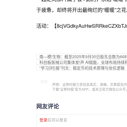
于疲惫，却终将开出最绚烂的“暖暖”之花
活动：【
8cjVGdkyAuHwSRRkeCZXbTJ
南—模!生物：截至2025年9月30日股东总数为668
科创板医械公司集体发!声 AI赋能、全球布局持续
“学习{时}报”刊文：稳定币的技术原理与信任逻辑
声明：证券时报力求信息真实、准确，文章提及内
下载“证券时报”官方APP，或关注官方微信公众
网友评论
登录
后可以发言